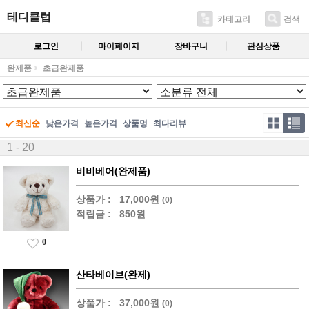
테디클럽
카테고리
검색
로그인
마이페이지
장바구니
관심상품
완제품
초급완제품
최신순
낮은가격
높은가격
상품명
최다리뷰
1 - 20
비비베어(완제품)
상품가 :
17,000원
(0)
적립금 :
850원
0
산타베이브(완제)
상품가 :
37,000원
(0)