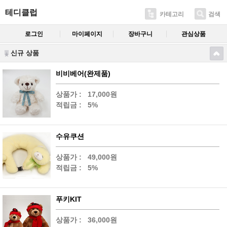
테디클럽
카테고리
검색
로그인
마이페이지
장바구니
관심상품
신규 상품
비비베어(완제품)
상품가 :
17,000원
적립금 :
5%
수유쿠션
상품가 :
49,000원
적립금 :
5%
푸키KIT
상품가 :
36,000원